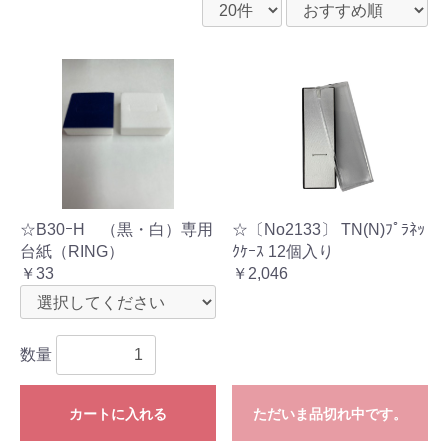
☆B30ｰH （黒・白）専用
☆〔No2133〕 TN(N)ﾌﾟﾗﾈｯ
台紙（RING）
ｸｹｰｽ 12個入り
￥33
￥2,046
数量
カートに入れる
ただいま品切れ中です。