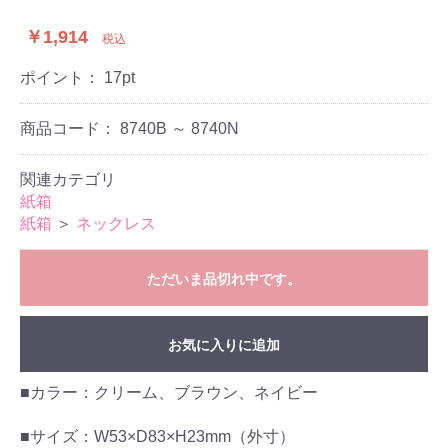
￥1,914
税込
ポイント：
17
pt
商品コード：
8740B ～ 8740N
関連カテゴリ
紙箱
紙箱
＞
ネックレス
ただいま品切れ中です。
お気に入りに追加
■カラー：クリーム、ブラウン、ネイビー
■サイズ：W53×D83×H23mm（外寸）